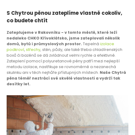
S Chytrou pěnou zateplíme vlastně cokoliv,
co budete chtít
Zateplujeme v Rakovníku - v tomto městě, které leží
nedaleko CHKO Křivoklátsko, jsme zateplovali několik
domů, bytů i průmyslových prostor.
Tepelná
izolace
podkroví
,
střechy
, stěn, půdy, ale také třeba chladírenských
boxů či bazénů se dá zvládnout velmi rychle a efektivně.
Zateplení pomocí polyuretanové pěny patří mezi nejlepší
metodu izolace, nastřikuje se rovnoměrně a nezanechá
skulinku ani v těch nejhůře přístupných místech.
Naše Chytrá
pěna téměř neztrácí své skvělé vlastnosti a vydrží tak
desítky let.