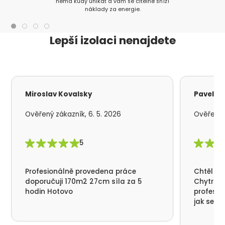
nemá kudy unikat a vám se citelně sníží
náklady za energie.
Lepší izolaci nenajdete
Miroslav Kovalsky
Pavel S
Ověřený zákazník, 6. 5. 2026
Ověřený z
5
Profesionálně provedena práce
Chtěl by
doporučuji 170m2 27cm síla za 5
Chytrá p
hodin Hotovo
profesio
jak se n
nikde už
moc děku