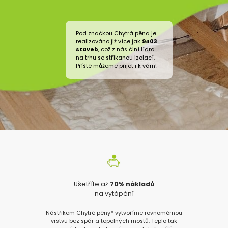
Pod značkou Chytrá pěna je
realizováno již více jak
9403
staveb
, což z nás činí lídra
na trhu se stříkanou izolací.
Příště můžeme přijet i k vám!
Ušetříte až
70% nákladů
na vytápění
Nástřikem Chytré pěny® vytvoříme rovnoměrnou
vrstvu bez spár a tepelných mostů. Teplo tak