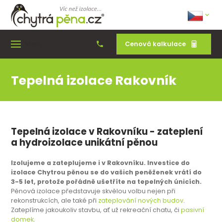
Cenová kalkulace
Menu
Tepelná izolace Rakovník
Tepelná izolace v Rakovníku - zateplení
a hydroizolace unikátní pěnou
Izolujeme a zateplujeme i v Rakovníku. Investice do
izolace Chytrou pěnou se do vašich peněženek vrátí do
3-5 let, protože pořádně ušetříte na tepelných únicích.
Pěnová izolace představuje skvělou volbu nejen při
rekonstrukcích, ale také při
zateplování nových budov
.
Zateplíme jakoukoliv stavbu, ať už rekreační chatu, či
pasivní
domek
.