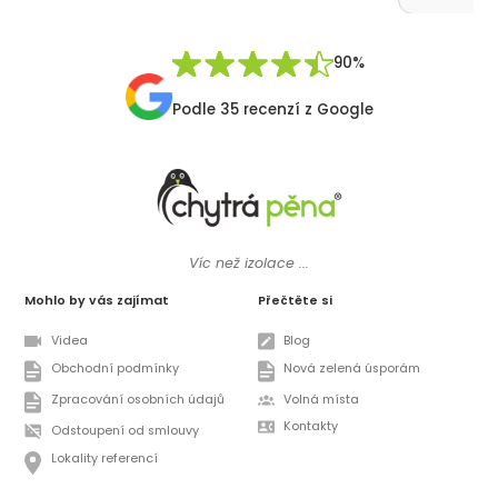
přátelsk
Synek De
90%
Podle 35 recenzí z Google
Víc než izolace ...
Mohlo by vás zajímat
Přečtěte si
Videa
Blog
Obchodní podmínky
Nová zelená úsporám
Zpracování osobních údajů
Volná místa
Kontakty
Odstoupení od smlouvy
Lokality referencí