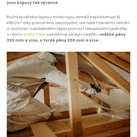
jsou úspory tak výrazné
.
Roční spotřeba tepla v tomto typu domků nepřesahuje 15
2
kWh/m
díky preciznímu zaizolování, ale také řízenému větrání
a využívání odváděného tepla pomocí rekuperační jednotky.
V rámci
služby Pasiv
nanášíme silnější nástřik u
měkké pěny
320 mm a více, u tvrdé pěny 200 mm a více.