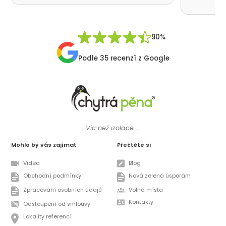
moc děku
přátelsk
Synek De
90%
Podle 35 recenzí z Google
Víc než izolace ...
Mohlo by vás zajímat
Přečtěte si
Videa
Blog
Obchodní podmínky
Nová zelená úsporám
Zpracování osobních údajů
Volná místa
Kontakty
Odstoupení od smlouvy
Lokality referencí