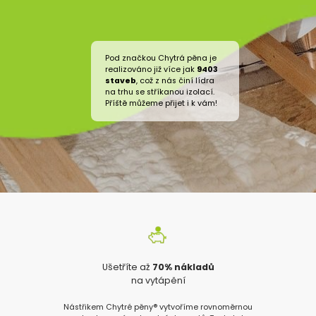
Pod značkou Chytrá pěna je
realizováno již více jak
9403
staveb
, což z nás činí lídra
na trhu se stříkanou izolací.
Příště můžeme přijet i k vám!
Ušetříte až
70% nákladů
na vytápění
Nástřikem Chytré pěny® vytvoříme rovnoměrnou