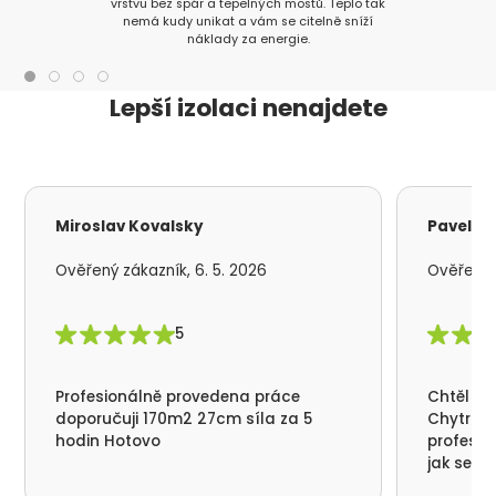
vrstvu bez spár a tepelných mostů. Teplo tak
nemá kudy unikat a vám se citelně sníží
náklady za energie.
Lepší izolaci nenajdete
Miroslav Kovalsky
Pavel S
Ověřený zákazník, 6. 5. 2026
Ověřený z
5
Profesionálně provedena práce
Chtěl by
doporučuji 170m2 27cm síla za 5
Chytrá p
hodin Hotovo
profesio
jak se n
nikde už