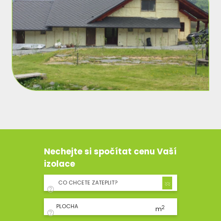
Nechejte si spočítat cenu Vaší
izolace
CO CHCETE ZATEPLIT?
PLOCHA
2
m