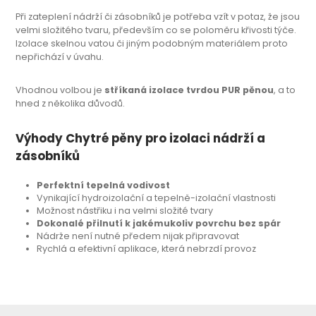
Při zateplení nádrží či zásobníků je potřeba vzít v potaz, že jsou
velmi složitého tvaru, především co se poloměru křivosti týče.
Izolace skelnou vatou či jiným podobným materiálem proto
nepřichází v úvahu.
Vhodnou volbou je
stříkaná izolace tvrdou PUR pěnou
, a to
hned z několika důvodů.
Výhody Chytré pěny pro izolaci nádrží a
zásobníků
Perfektní tepelná vodivost
Vynikající hydroizolační a tepelně-izolační vlastnosti
Možnost nástřiku i na velmi složité tvary
Dokonalé přilnutí k jakémukoliv povrchu bez spár
Nádrže není nutné předem nijak připravovat
Rychlá a efektivní aplikace, která nebrzdí provoz