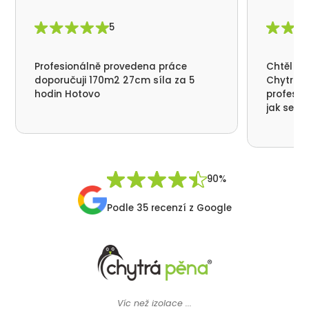
5
Profesionálně provedena práce
Chtěl by
doporučuji 170m2 27cm síla za 5
Chytrá p
hodin Hotovo
profesio
jak se n
nikde už
moc děku
přátelsk
Synek De
90%
Podle 35 recenzí z Google
Víc než izolace ...