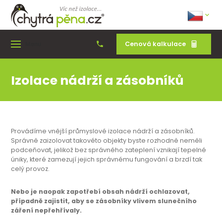
Cenová kalkulace
Menu
Izolace nádrží a zásobníků
Provádíme vnější průmyslové izolace nádrží a zásobníků.
Správně zaizolovat takovéto objekty byste rozhodně neměli
podceňovat, jelikož bez správného zateplení vznikají tepelné
úniky, které zamezují jejich správnému fungování a brzdí tak
celý provoz.
Nebo je naopak zapotřebí obsah nádrží ochlazovat,
případně zajistit, aby se zásobníky vlivem slunečního
záření nepřehřívaly.