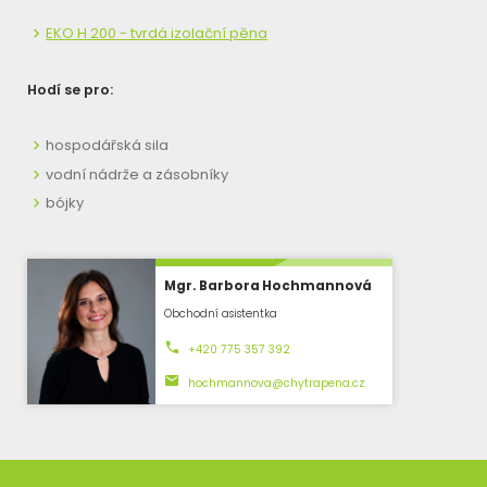
EKO H 200 - tvrdá izolační pěna
Hodí se pro:
hospodářská sila
vodní nádrže a zásobníky
bójky
Mgr. Barbora Hochmannová
Obchodní asistentka
+420 775 357 392
hochmannova@chytrapena.cz