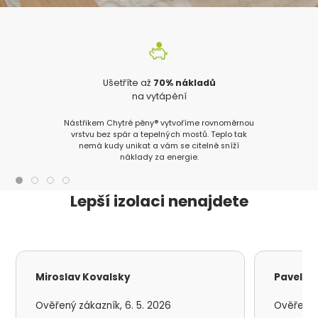
Ušetříte až
70% nákladů
na vytápění
Nástřikem Chytré pěny® vytvoříme rovnoměrnou
vrstvu bez spár a tepelných mostů. Teplo tak
nemá kudy unikat a vám se citelně sníží
náklady za energie.
Lepší izolaci nenajdete
Miroslav Kovalsky
Pavel S
Ověřený zákazník, 6. 5. 2026
Ověřený z