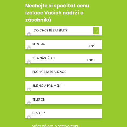
Nechejte si spočítat cenu
izolace Vašich nádrží a
zásobníků
CO CHCETE ZATEPLIT?
PLOCHA
2
m
SÍLA NÁSTŘIKU
mm
PSČ MÍSTA REALIZACE
JMÉNO A PŘÍJMENÍ *
TELEFON
E-MAIL *
Mám zájem o fotovoltaiku