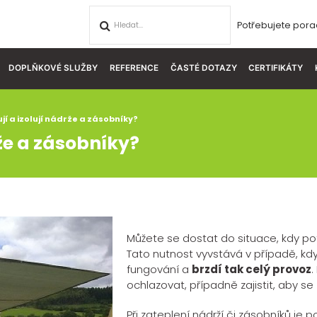
Potřebujete pora
DOPLŇKOVÉ SLUŽBY
REFERENCE
ČASTÉ DOTAZY
CERTIFIKÁTY
jí a izolují nádrže a zásobníky?
rže a zásobníky?
Můžete se dostat do situace, kdy pot
Tato nutnost vyvstává v případě, kd
fungování a
brzdí tak celý provoz
.
ochlazovat, případně zajistit, aby se
Při zateplení nádrží či zásobníků je p