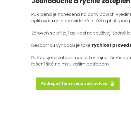
Jednoduché a rychlé zateplen
PUR pěna je nanesena na daný povrch v jediné
aplikovat i na nepravidelné a těžko přístupné 
Zároveň se při její aplikaci nepoužívají žádná 
Nespornou výhodou je také
rychlost proved
Potřebujete zateplit nádrž, kontejner či zásob
řešení šité na míru vašim potřebám.
Rádi spočítáme cenu vaší izolace