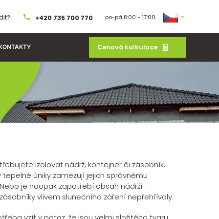
dit?
po-pá 8:00 - 17:00
+420 735 700 770
Cenová kalkulace
KONTAKTY
řebujete izolovat nádrž, kontejner či zásobník.
y tepelné úniky zamezují jejich správnému
 Nebo je naopak zapotřebí obsah nádrží
 zásobníky vlivem slunečního záření nepřehřívaly.
otřeba vzít v potaz, že jsou velmi složitého tvaru,