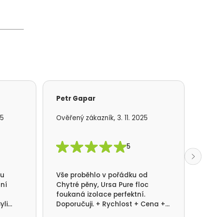
Petr Gapar
Ad
25
Ověřený zákazník, 3. 11. 2025
Ově
5
mu
Vše proběhlo v pořádku od
S f
lní
Chytré pěny, Ursa Pure floc
kom
foukaná izolace perfektní.
rea
yli
Doporučuji. + Rychlost + Cena +
pot
ni.
Kvalita provedení.
dom