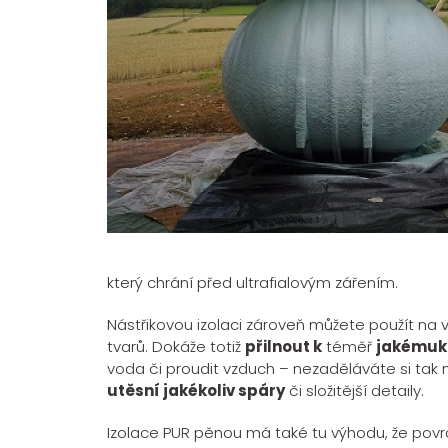
který chrání před ultrafialovým zářením.
Nástřikovou izolaci zároveň můžete použít na 
tvarů. Dokáže totiž
přilnout k
téměř
jakémuko
voda či proudit vzduch – nezaděláváte si tak
utěsní jakékoliv spáry
či složitější detaily.
Izolace PUR pěnou má také tu výhodu, že povrc