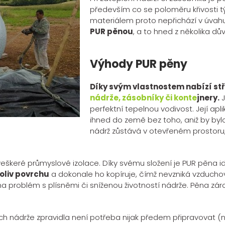
především co se poloměru křivosti t
materiálem proto nepřichází v úvah
PUR pěnou
, a to hned z několika dů
Výhody PUR pěny
Díky svým vlastnostem nabízí stř
nádrže, zásobníky či konte
jnery.
J
perfektní tepelnou vodivost. Její apli
ihned do země bez toho, aniž by bylo
nádrž zůstává v otevřeném prostoru,
veškeré průmyslové izolace. Díky svému složení je PUR pěna i
liv povrchu
a dokonale ho kopíruje, čímž nevzniká vzducho
 na problém s plísněmi či sníženou životností nádrže. Pěna 
h nádrže zpravidla není potřeba nijak předem připravovat (na