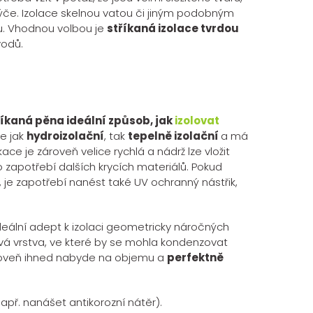
ýče. Izolace skelnou vatou či jiným podobným
u. Vhodnou volbou je
stříkaná izolace tvrdou
vodů.
íkaná pěna ideální způsob, jak
izolovat
e jak
hydroizolační
, tak
tepelně izolační
a má
kace je zároveň velice rychlá a nádrž lze vložit
 zapotřebí dalších krycích materiálů. Pokud
 je zapotřebí nanést také UV ochranný nástřik,
deální adept k izolaci geometricky náročných
vá vrstva, ve které by se mohla kondenzovat
zároveň ihned nabyde na objemu a
perfektně
př. nanášet antikorozní nátěr).