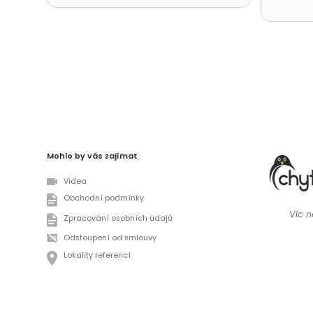
nefouk
děkuje
přístu
Deštné
Mohlo by vás zajímat
Videa
Obchodní podmínky
Víc ne
Zpracování osobních údajů
Odstoupení od smlouvy
Lokality referencí