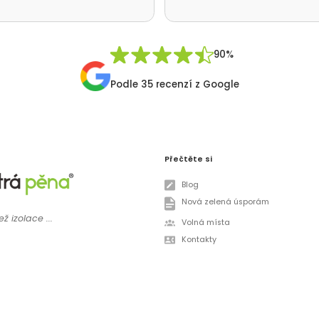
á. Ještě jednou moc
me za realizaci a přátelský
p Vaší firmy. Pavel Synek
 v Orlických horách
90%
Podle 35 recenzí z Google
Přečtěte si
Blog
Nová zelená úsporám
ž izolace ...
Volná místa
Kontakty