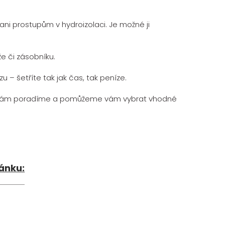
i prostupům v hydroizolaci. Je možné ji
že či zásobníku.
– šetříte tak jak čas, tak peníze.
 vám poradíme a pomůžeme vám vybrat vhodné
lánku: