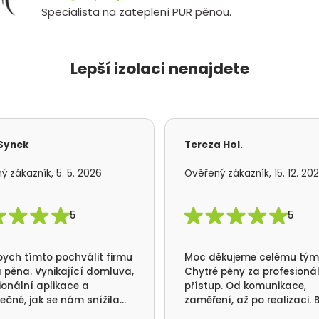
Specialista na zateplení PUR pěnou.
Lepší izolaci nenajdete
 Synek
Tereza Hol.
ý zákazník, 5. 5. 2026
Ověřený zákazník, 15. 12. 20
5
5
bych tímto pochválit firmu
Moc děkujeme celému tý
 pěna. Vynikající domluva,
Chytré pěny za profesioná
ionální aplikace a
přístup. Od komunikace,
ečné, jak se nám snížila
zaměření, až po realizaci. B
ba tepla a nikde už nám
jsme se vším velmi spokoje