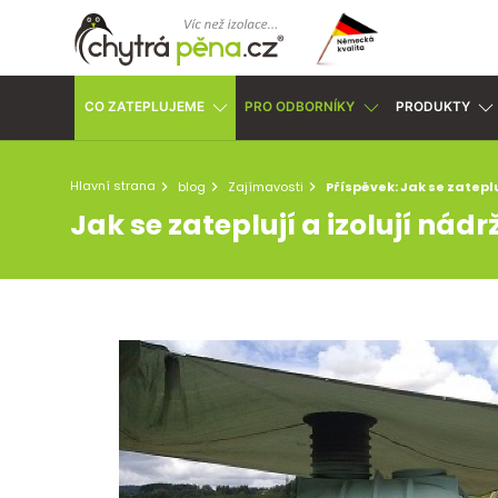
CO ZATEPLUJEME
PRO ODBORNÍKY
PRODUKTY
Hlavní strana
blog
Zajímavosti
Příspěvek: Jak se zateplu
Jak se zateplují a izolují nád