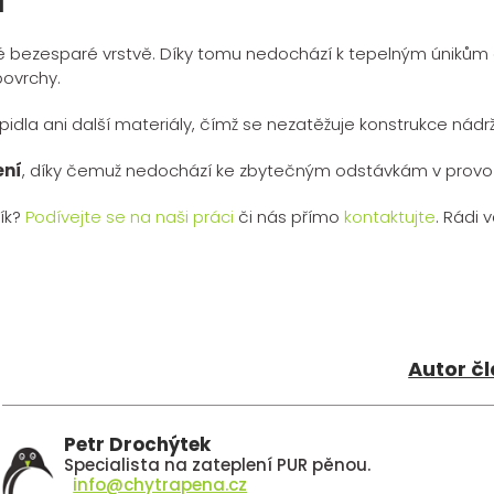
í
 bezesparé vrstvě. Díky tomu nedochází k tepelným únikům an
povrchy.
lepidla ani další materiály, čímž se nezatěžuje konstrukce nádr
ení
, díky čemuž nedochází ke zbytečným odstávkám v provozu 
ník?
Podívejte se na naši práci
či nás přímo
kontaktujte
. Rádi
Autor č
Petr Drochýtek
Specialista na zateplení PUR pěnou.
info@chytrapena.cz