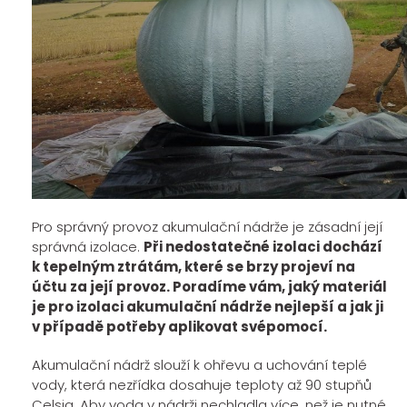
Pro správný provoz akumulační nádrže je zásadní její
správná izolace.
Při nedostatečné izolaci dochází
k tepelným ztrátám, které se brzy projeví na
účtu za její provoz. Poradíme vám, jaký materiál
je pro izolaci akumulační nádrže nejlepší a jak ji
v případě potřeby aplikovat svépomocí.
Akumulační nádrž slouží k ohřevu a uchování teplé
vody, která nezřídka dosahuje teploty až 90 stupňů
Celsia. Aby voda v nádrži nechladla více, než je nutné,