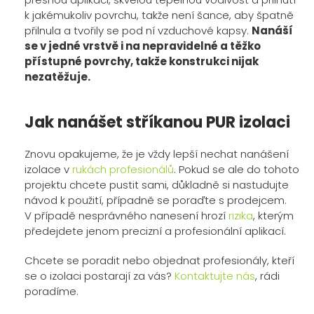
k jakémukoliv povrchu, takže není šance, aby špatně
přilnula a tvořily se pod ní vzduchové kapsy.
Nanáší
se v jedné vrstvě i na nepravidelné a těžko
přístupné povrchy, takže konstrukci nijak
nezatěžuje.
Jak nanášet stříkanou PUR izolaci
Znovu opakujeme, že je vždy lepší nechat nanášení
izolace v
rukách profesionálů
. Pokud se ale do tohoto
projektu chcete pustit sami, důkladně si nastudujte
návod k použití, případně se poraďte s prodejcem.
V případě nesprávného nanesení hrozí
rizika
, kterým
předejdete jenom precizní a profesionální aplikací.
Chcete se poradit nebo objednat profesionály, kteří
se o izolaci postarají za vás?
Kontaktujte nás
, rádi
poradíme.