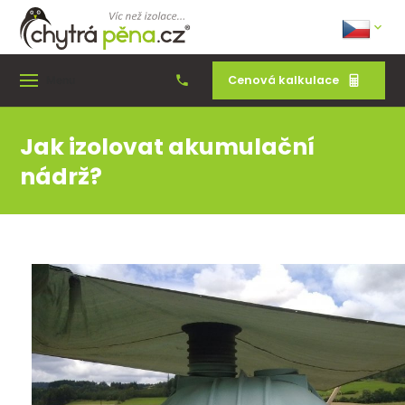
Cenová kalkulace
Menu
Jak izolovat akumulační
nádrž?