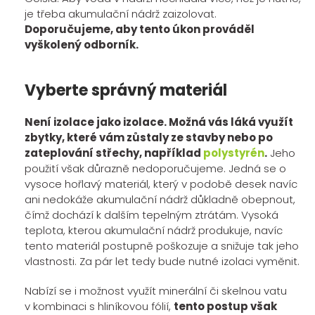
je třeba akumulační nádrž zaizolovat.
Doporučujeme, aby tento úkon prováděl
vyškolený odborník.
Vyberte správný materiál
Není izolace jako izolace. Možná vás láká využít
zbytky, které vám zůstaly ze stavby nebo po
zateplování střechy, například
polystyrén
.
Jeho
použití však důrazně nedoporučujeme. Jedná se o
vysoce hořlavý materiál, který v podobě desek navíc
ani nedokáže akumulační nádrž důkladně obepnout,
čímž dochází k dalším tepelným ztrátám. Vysoká
teplota, kterou akumulační nádrž produkuje, navíc
tento materiál postupně poškozuje a snižuje tak jeho
vlastnosti. Za pár let tedy bude nutné izolaci vyměnit.
Nabízí se i možnost využít minerální či skelnou vatu
v kombinaci s hliníkovou fólií,
tento postup však