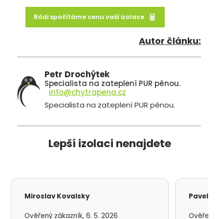
Rádi spočítáme cenu vaší izolace
Autor článku:
Petr Drochýtek
Specialista na zateplení PUR pěnou.
info@chytrapena.cz
Specialista na zateplení PUR pěnou.
Lepší izolaci nenajdete
Miroslav Kovalsky
Pavel S
Ověřený zákazník, 6. 5. 2026
Ověřený z