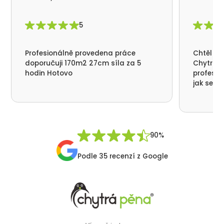
5
Profesionálně provedena práce
Chtěl by
doporučuji 170m2 27cm síla za 5
Chytrá p
hodin Hotovo
profesio
jak se n
nikde už
moc děku
přátelsk
Synek De
90%
Podle 35 recenzí z Google