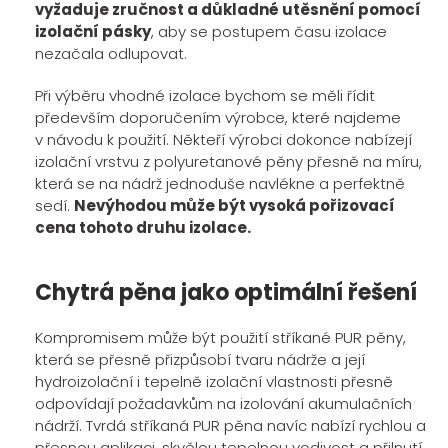
vyžaduje zručnost a důkladné utěsnění pomocí
izolační pásky
, aby se postupem času izolace
nezačala odlupovat.
Při výběru vhodné izolace bychom se měli řídit
především doporučením výrobce, které najdeme
v návodu k použití. Někteří výrobci dokonce nabízejí
izolační vrstvu z polyuretanové pěny přesně na míru,
která se na nádrž jednoduše navlékne a perfektně
sedí.
Nevýhodou může být vysoká pořizovací
cena tohoto druhu izolace.
Chytrá pěna jako optimální řešení
Kompromisem může být použití stříkané PUR pěny,
která se přesně přizpůsobí tvaru nádrže a její
hydroizolační i tepelně izolační vlastnosti přesně
odpovídají požadavkům na izolování akumulačních
nádrží. Tvrdá stříkaná PUR pěna navíc nabízí rychlou a
přesnou aplikaci, skvělou tepelnou vodivost a přilnutí