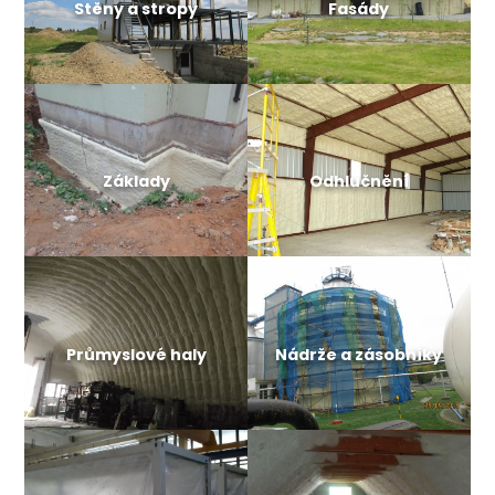
Stěny a stropy
Fasády
Základy
Odhlučnění
Průmyslové haly
Nádrže a zásobníky