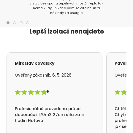
vrstvu bez spár a tepelných mostů. Teplo tak
nemá kudy unikat a vám se citelně sníží
náklady za energie.
Lepší izolaci nenajdete
Miroslav Kovalsky
Pavel S
Ověřený zákazník, 6. 5. 2026
Ověřený z
5
Profesionálně provedena práce
Chtěl by
doporučuji 170m2 27cm síla za 5
Chytrá p
hodin Hotovo
profesio
jak se n
nikde už