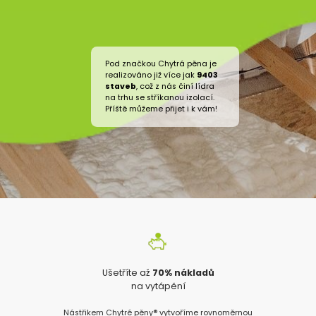
Pod značkou Chytrá pěna je
realizováno již více jak
9403
staveb
, což z nás činí lídra
na trhu se stříkanou izolací.
Příště můžeme přijet i k vám!
Ušetříte až
70% nákladů
na vytápění
Nástřikem Chytré pěny® vytvoříme rovnoměrnou