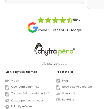
moc děku
přátelsk
Synek De
90%
Podle 35 recenzí z Google
Víc než izolace ...
Mohlo by vás zajímat
Přečtěte si
Videa
Blog
Obchodní podmínky
Nová zelená úsporám
Zpracování osobních údajů
Volná místa
Kontakty
Odstoupení od smlouvy
Lokality referencí