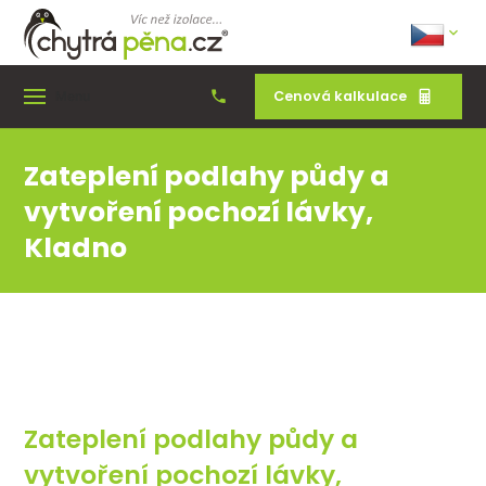
Cenová kalkulace
Menu
Zateplení podlahy půdy a
vytvoření pochozí lávky,
Kladno
Zateplení podlahy půdy a
vytvoření pochozí lávky,