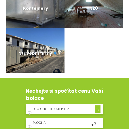
Kontejnery
NZÚ
Stavební firmy
Nechejte si spočítat cenu Vaší
izolace
CO CHCETE ZATEPLIT?
PLOCHA
2
m