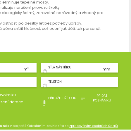
a eliminuje tepelné mosty.
malizuje narušení provozu školky.
e ekologicky šetrný, zdravotně nezávadný a vhodný pro
lastnosti po desítky let bez potřeby údržby.
na snížit hlučnost, což ocení jak děti, tak personál.
SÍLA NÁSTŘIKU
2
m
mm
TELEFON
voltaiku
PŘIDAT
PŘILOŽIT PŘÍLOHU
POZNÁMKU
ízení dotace
 u nás v bezpečí. Odesláním souhlasíte se
zpracováním osobních údajů