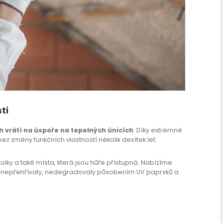
ti
h vrátí na úspoře na tepelných únicích
. Díky extrémně
ez změny funkčních vlastností několik desítek let.
kolky a také místa, která jsou hůře přístupná. Nabízíme
 se nepřehřívaly, nedegradovaly působením UV paprsků a