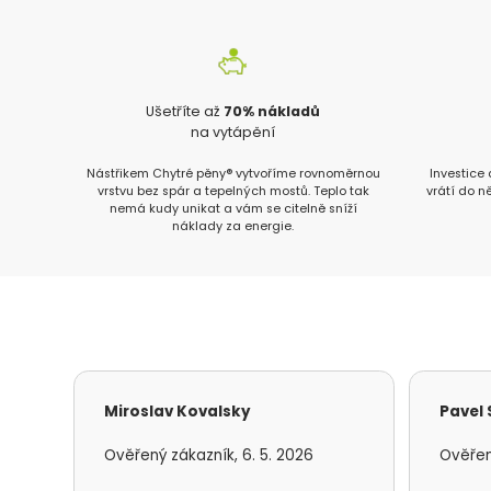
Ušetříte až
70% nákladů
na vytápění
Nástřikem Chytré pěny® vytvoříme rovnoměrnou
Investice
vrstvu bez spár a tepelných mostů. Teplo tak
vrátí do n
nemá kudy unikat a vám se citelně sníží
náklady za energie.
Miroslav Kovalsky
Pavel
Ověřený zákazník, 6. 5. 2026
Ověřen