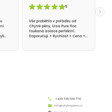
5
mu
Vše proběhlo v pořádku od
S f
lní
Chytré pěny, Ursa Pure floc
kom
foukaná izolace perfektní.
rea
yli
Doporučuji. + Rychlost + Cena +
pot
ni.
Kvalita provedení.
dom
+420 735 700 770
info@chytrapena.cz