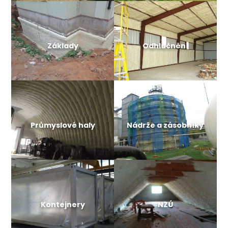
Základy
Odhlučnění
Průmyslové haly
Nádrže a zásobníky
Kontejnery
NZÚ