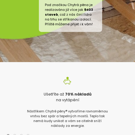
Pod značkou Chytrá pěna je
realizováno již více jak
9403
staveb
, což z nás činí lídra
na trhu se stříkanou izolací.
Příště můžeme přijet i k vám!
Ušetříte až
70% nákladů
na vytápění
Nástřikem Chytré pěny® vytvoříme rovnoměrnou
vrstvu bez spár a tepelných mostů. Teplo tak
nemá kudy unikat a vám se citelně sníží
náklady za energie.