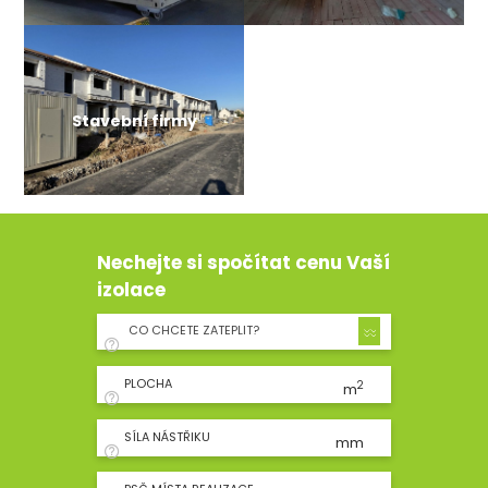
Stavební firmy
Nechejte si spočítat cenu Vaší
izolace
CO CHCETE ZATEPLIT?
PLOCHA
2
m
SÍLA NÁSTŘIKU
mm