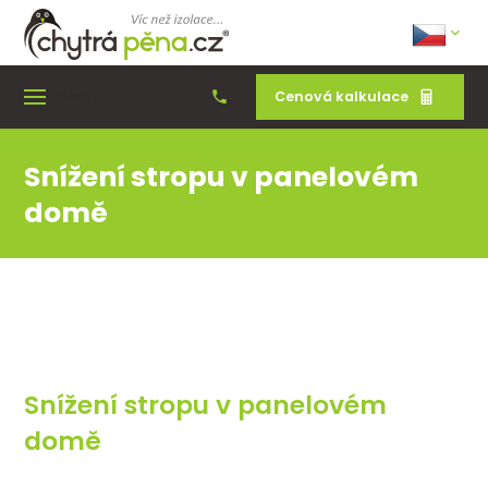
Cenová kalkulace
Menu
Snížení stropu v panelovém
domě
Snížení stropu v panelovém
domě