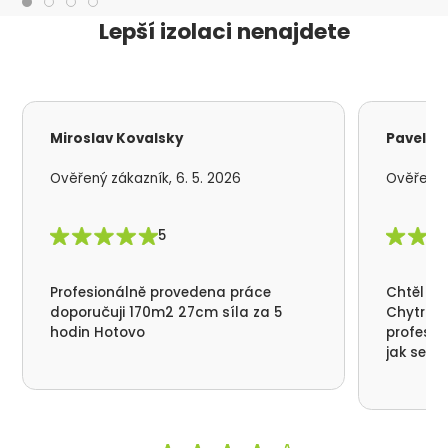
Lepší izolaci nenajdete
Miroslav Kovalsky
Pavel S
Ověřený zákazník, 6. 5. 2026
Ověřený z
5
Profesionálně provedena práce
Chtěl by
doporučuji 170m2 27cm síla za 5
Chytrá p
hodin Hotovo
profesio
jak se n
nikde už
moc děku
přátelsk
Synek De