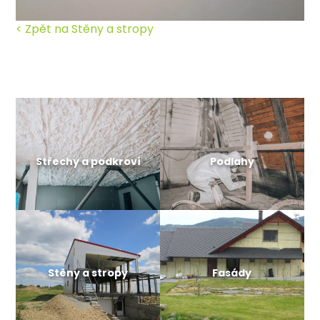
< Zpět na Stěny a stropy
Střechy a podkroví
Podlahy
Stěny a stropy
Fasády