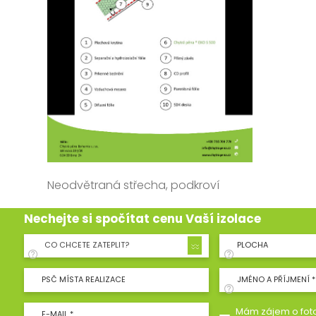
Neodvětraná střecha, podkroví
Nechejte si spočítat cenu Vaší izolace
CO CHCETE ZATEPLIT?
PLOCHA
PSČ MÍSTA REALIZACE
JMÉNO A PŘÍJMENÍ *
Mám zájem o foto
E-MAIL *