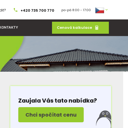
dit?
po-pá 8:00 - 17:00
+420 735 700 770
Cenová kalkulace
KONTAKTY
Zaujala Vás tato nabídka?
Chci spočítat cenu