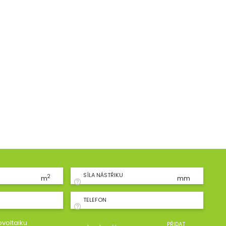
SÍLA NÁSTŘIKU
2
m
mm
TELEFON
voltaiku
PŘIDAT