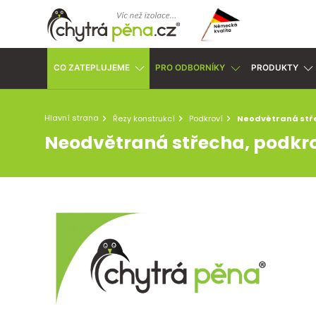
CO ZATEPLUJEME
PRO ODBORNÍKY
PRODUKTY
Hlavní strana
Řezy konstrukcí
Podkroví
Neodvětraná stře
Neodvětraná střecha, podkr