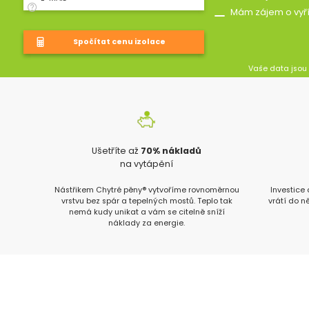
Mám zájem o vyř
Vaše data jsou
Ušetříte až
70% nákladů
na vytápění
Nástřikem Chytré pěny® vytvoříme rovnoměrnou
Investice
vrstvu bez spár a tepelných mostů. Teplo tak
vrátí do n
nemá kudy unikat a vám se citelně sníží
náklady za energie.