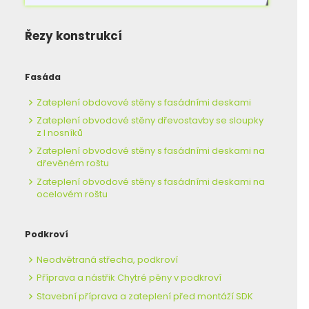
Řezy konstrukcí
Fasáda
Zateplení obdovové stěny s fasádními deskami
Zateplení obvodové stěny dřevostavby se sloupky
z I nosníků
Zateplení obvodové stěny s fasádními deskami na
dřevěném roštu
Zateplení obvodové stěny s fasádními deskami na
ocelovém roštu
Podkroví
Neodvětraná střecha, podkroví
Příprava a nástřik Chytré pěny v podkroví
Stavební příprava a zateplení před montáží SDK