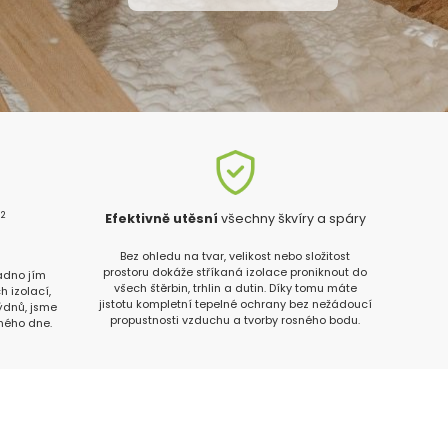
2
m
Efektivně utěsní
všechny škvíry a spáry
n
Bez ohledu na tvar, velikost nebo složitost
prostoru dokáže stříkaná izolace proniknout do
radno jím
všech štěrbin, trhlin a dutin. Díky tomu máte
h izolací,
jistotu kompletní tepelné ochrany bez nežádoucí
týdnů, jsme
propustnosti vzduchu a tvorby rosného bodu.
ného dne.