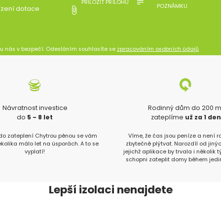
PŘILOŽIT PŘÍLOHU
POZNÁMKU
ízení dotace
 u nás v bezpečí. Odesláním souhlasíte se
zpracováním osobních údajů
Návratnost investice
Rodinný dům do 200 
do
5 - 8 let
zateplíme
už za 1 de
 do zateplení Chytrou pěnou se vám
Víme, že čas jsou peníze a není 
ěkolika málo let na úsporách. A to se
zbytečně plýtvat. Narozdíl od jinýc
vyplatí!
jejichž aplikace by trvala i několik 
schopni zateplit domy během jedi
Lepší izolaci nenajdete