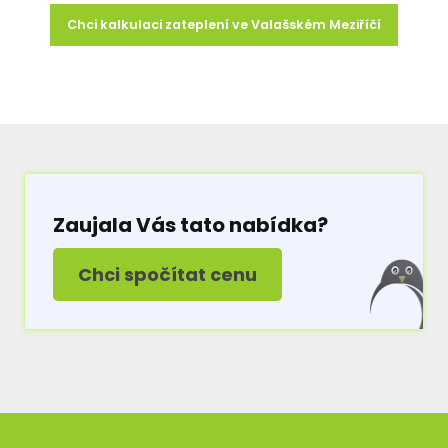
Chci kalkulaci zateplení ve Valašském Meziříčí
Zaujala Vás tato nabídka?
Chci spočítat cenu