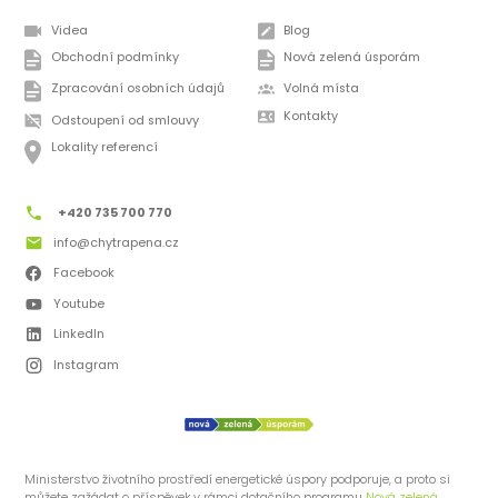
Videa
Blog
Obchodní podmínky
Nová zelená úsporám
Zpracování osobních údajů
Volná místa
Kontakty
Odstoupení od smlouvy
Lokality referencí
+420 735 700 770
info@chytrapena.cz
Facebook
Youtube
LinkedIn
Instagram
Ministerstvo životního prostředí energetické úspory podporuje, a proto si
můžete zažádat o příspěvek v rámci dotačního programu
Nová zelená