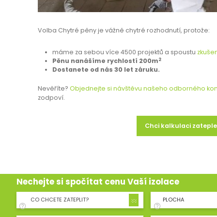
Volba Chytré pěny je vážně chytré rozhodnutí, protože:
máme za sebou více 4500 projektů a spoustu
zkušen
2
Pěnu nanášíme rychlostí 200m
Dostanete od nás 30 let záruku.
Nevěříte?
Objednejte si návštěvu našeho odborného kon
zodpoví.
Chci kalkulaci zatepl
Nechejte si spočítat cenu Vaší izolace
CO CHCETE ZATEPLIT?
PLOCHA