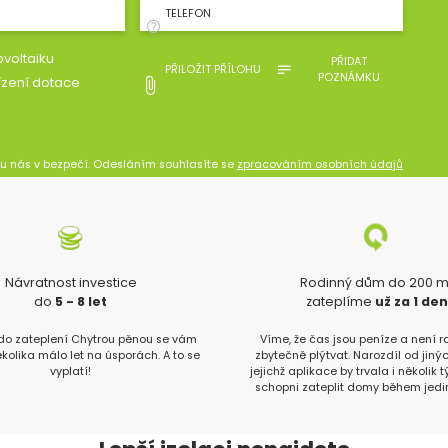
TELEFON
voltaiku
PŘIDAT
PŘILOŽIT PŘÍLOHU
POZNÁMKU
ízení dotace
 u nás v bezpečí. Odesláním souhlasíte se
zpracováním osobních údajů
Návratnost investice
Rodinný dům do 200 
do
5 - 8 let
zateplíme
už za 1 de
 do zateplení Chytrou pěnou se vám
Víme, že čas jsou peníze a není 
ěkolika málo let na úsporách. A to se
zbytečně plýtvat. Narozdíl od jinýc
vyplatí!
jejichž aplikace by trvala i několik 
schopni zateplit domy během jedi