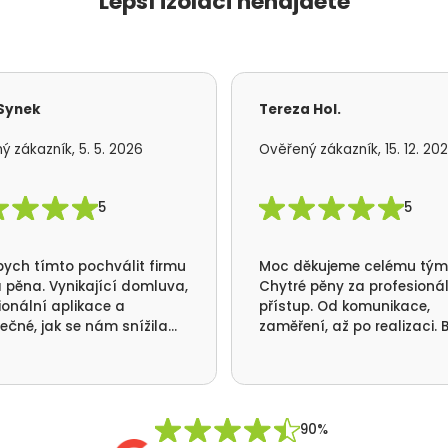
Lepší izolaci nenajdete
 Synek
Tereza Hol.
ý zákazník, 5. 5. 2026
Ověřený zákazník, 15. 12. 20
5
5
bych tímto pochválit firmu
Moc děkujeme celému tý
 pěna. Vynikající domluva,
Chytré pěny za profesioná
ionální aplikace a
přístup. Od komunikace,
ečné, jak se nám snížila
zaměření, až po realizaci. B
ba tepla a nikde už nám
jsme se vším velmi spokoje
á. Ještě jednou moc
me za realizaci a přátelský
p Vaší firmy. Pavel Synek
 v Orlických horách
90%