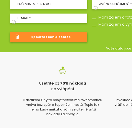
PSČ MÍSTA REALIZACE
JMÉNO A PŘÍJMENÍ *
Mám zájem o foto
E-MAIL *
Mám zájem o vyř
Vaše data jsou
Ušetříte až
70% nákladů
na vytápění
Nástřikem Chytré pěny® vytvoříme rovnoměrnou
Investice
vrstvu bez spár a tepelných mostů. Teplo tak
vrátí do n
nemá kudy unikat a vám se citelně sníží
náklady za energie.