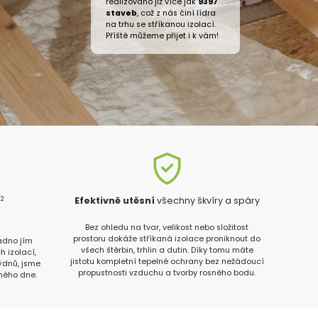
realizováno již více jak
9397
staveb
, což z nás činí lídra
na trhu se stříkanou izolací.
Příště můžeme přijet i k vám!
2
m
Efektivně utěsní
všechny škvíry a spáry
n
Bez ohledu na tvar, velikost nebo složitost
prostoru dokáže stříkaná izolace proniknout do
radno jím
všech štěrbin, trhlin a dutin. Díky tomu máte
h izolací,
jistotu kompletní tepelné ochrany bez nežádoucí
týdnů, jsme
propustnosti vzduchu a tvorby rosného bodu.
ného dne.