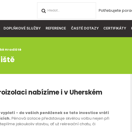
Potřebujete pora
DOPLŇKOVÉ SLUŽBY
REFERENCE
ČASTÉ DOTAZY
CERTIFIKÁTY
ké Hradiště
iště
roizolaci nabízíme i v Uherském
yplatí - do vašich peněženek se tato investice vrátí
icích.
Pěnová izolace představuje skvělou volbu nejen při
eplíme jakoukoliv stavbu, ať už rekreační chatu, či