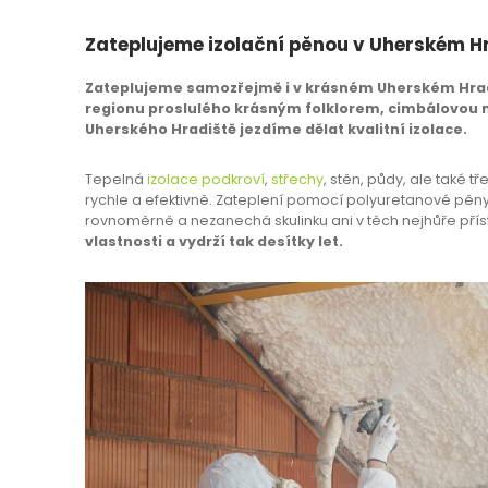
Zateplujeme izolační pěnou v Uherském Hr
Zateplujeme samozřejmě i v krásném Uherském Hradi
regionu proslulého krásným folklorem, cimbálovou 
Uherského Hradiště jezdíme dělat kvalitní izolace.
Tepelná
izolace podkroví
,
střechy
, stěn, půdy, ale také 
rychle a efektivně. Zateplení pomocí polyuretanové pěny 
rovnoměrně a nezanechá skulinku ani v těch nejhůře pří
vlastnosti a vydrží tak desítky let.