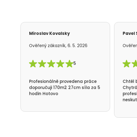
Miroslav Kovalsky
Pavel
Ověřený zákazník, 6. 5. 2026
Ověřen
5
Profesionálně provedena práce
Chtěl 
doporučuji 170m2 27cm síla za 5
Chytrá
hodin Hotovo
profes
neskut
spotře
nefouk
děkuje
přístu
Deštné