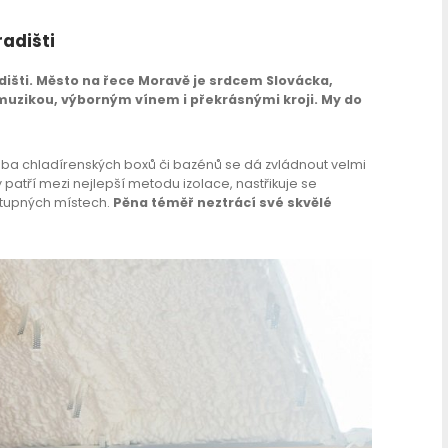
adišti
šti. Město na řece Moravě je srdcem Slovácka,
muzikou, výborným vínem i překrásnými kroji.
My do
třeba chladírenských boxů či bazénů se dá zvládnout velmi
patří mezi nejlepší metodu izolace, nastřikuje se
stupných místech.
Pěna téměř neztrácí své skvělé