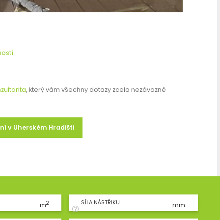
ostí
.
zultanta
, který vám všechny dotazy zcela nezávazně
ení v Uherském Hradišti
SÍLA NÁSTŘIKU
2
m
mm