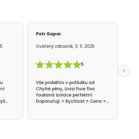
Petr Gapar
Ad
25
Ověřený zákazník, 3. 11. 2025
Ově
5
mu
Vše proběhlo v pořádku od
S f
lní
Chytré pěny, Ursa Pure floc
kom
foukaná izolace perfektní.
rea
yli
Doporučuji. + Rychlost + Cena +
pot
ni.
Kvalita provedení.
dom