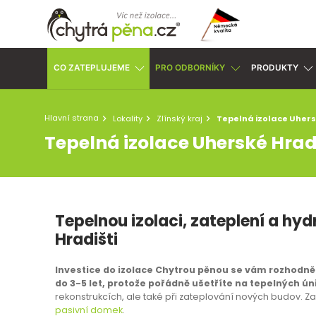
CO ZATEPLUJEME
PRO ODBORNÍKY
PRODUKTY
Hlavní strana
Lokality
Zlínský kraj
Tepelná izolace Uhers
Tepelná izolace Uherské Hrad
Tepelnou izolaci, zateplení a hyd
Hradišti
Investice do izolace Chytrou pěnou se vám rozhodně v
do 3-5 let, protože pořádně ušetříte na tepelných ún
rekonstrukcích, ale také při zateplování nových budov. Zat
pasivní domek
.