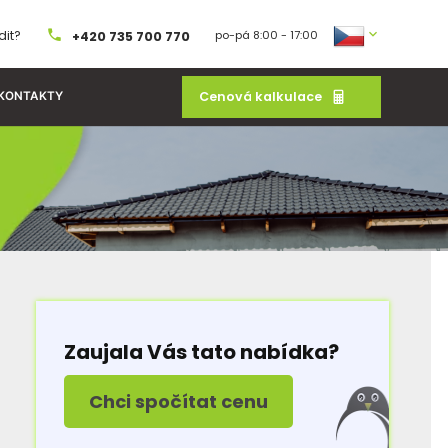
dit?
po-pá 8:00 - 17:00
+420 735 700 770
Cenová kalkulace
KONTAKTY
Zaujala Vás tato nabídka?
Chci spočítat cenu