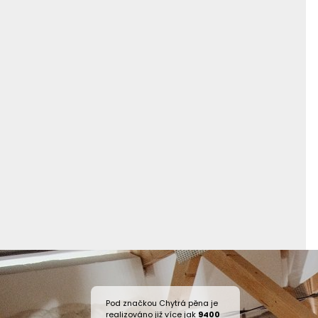
Pod značkou Chytrá pěna je
realizováno již více jak
9400