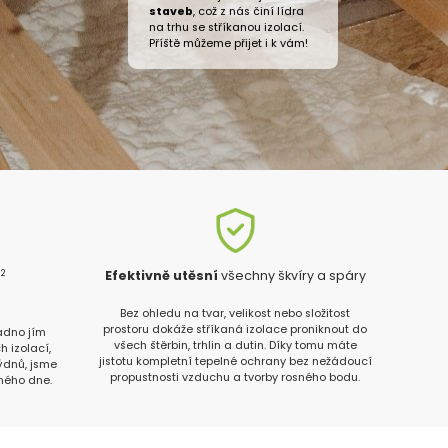
staveb
, což z nás činí lídra
na trhu se stříkanou izolací.
Příště můžeme přijet i k vám!
2
m
Efektivně utěsní
všechny škvíry a spáry
n
Bez ohledu na tvar, velikost nebo složitost
prostoru dokáže stříkaná izolace proniknout do
radno jím
všech štěrbin, trhlin a dutin. Díky tomu máte
h izolací,
jistotu kompletní tepelné ochrany bez nežádoucí
týdnů, jsme
propustnosti vzduchu a tvorby rosného bodu.
ného dne.