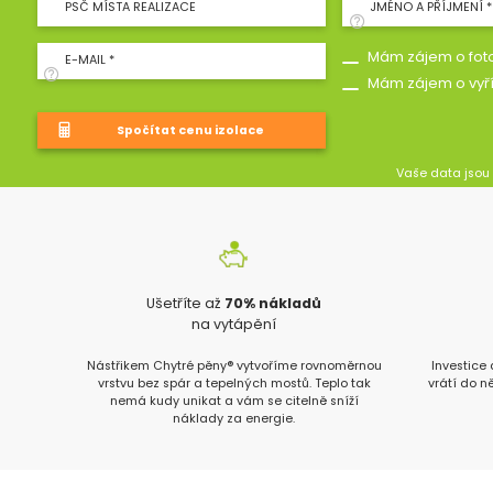
PSČ MÍSTA REALIZACE
JMÉNO A PŘÍJMENÍ *
Mám zájem o foto
E-MAIL *
Mám zájem o vyř
Vaše data jsou
Ušetříte až
70% nákladů
na vytápění
Nástřikem Chytré pěny® vytvoříme rovnoměrnou
Investice
vrstvu bez spár a tepelných mostů. Teplo tak
vrátí do n
nemá kudy unikat a vám se citelně sníží
náklady za energie.