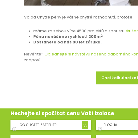
Volba Chytré pěny je vážně chytré rozhodnutí, protože:
máme za sebou více 4500 projektů a spoustu
zkušen
2
Pěnu nanášíme rychlostí 200m
Dostanete od nás 30 let záruku.
Nevěříte?
Objednejte si návštěvu našeho odborného kon
zodpoví.
Chci kalkulaci za
Nechejte si spočítat cenu Vaší izolace
CO CHCETE ZATEPLIT?
PLOCHA