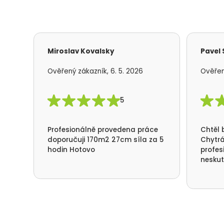
Miroslav Kovalsky
Pavel
Ověřený zákazník, 6. 5. 2026
Ověřen
5
Profesionálně provedena práce
Chtěl 
doporučuji 170m2 27cm síla za 5
Chytrá
hodin Hotovo
profes
neskut
spotře
nefouk
děkuje
přístu
Deštné