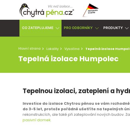
CO ZATEPLUJEME
PRO ODBORNÍKY
PRODUKTY
Hlavní strana
Lokality
Vysočina
Tepelná izolace Humpol
Tepelná izolace Humpolec
Tepelnou izolaci, zateplení a hyd
Investice do izolace Chytrou pěnou se vám rozhodně v
do 3-5 let, protože pořádně ušetříte na tepelných ún
rekonstrukcích, ale také při zateplování nových budov. Zat
pasivní domek
.