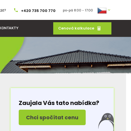
dit?
po-pá 8:00 - 17:00
+420 735 700 770
Cenová kalkulace
KONTAKTY
Zaujala Vás tato nabídka?
Chci spočítat cenu