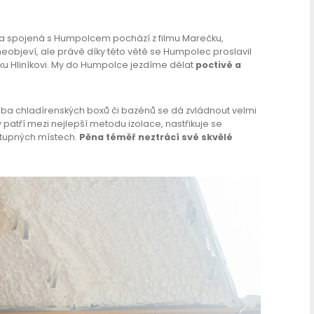
ška spojená s Humpolcem pochází z filmu Marečku,
 neobjeví, ale právě díky této větě se Humpolec proslavil
ku Hliníkovi. My do Humpolce jezdíme dělat
poctivé a
třeba chladírenských boxů či bazénů se dá zvládnout velmi
patří mezi nejlepší metodu izolace, nastřikuje se
stupných místech.
Pěna téměř neztrácí své skvělé