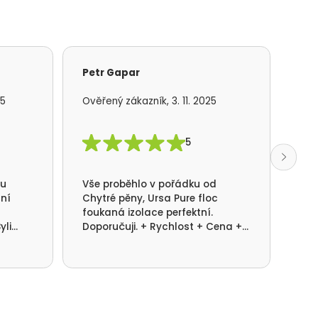
Petr Gapar
Ad
25
Ověřený zákazník, 3. 11. 2025
Ově
5
mu
Vše proběhlo v pořádku od
S f
lní
Chytré pěny, Ursa Pure floc
kom
foukaná izolace perfektní.
rea
yli
Doporučuji. + Rychlost + Cena +
pot
ni.
Kvalita provedení.
dom