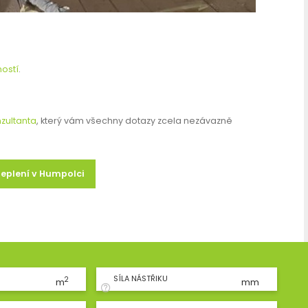
ostí
.
zultanta
, který vám všechny dotazy zcela nezávazně
teplení v Humpolci
SÍLA NÁSTŘIKU
2
m
mm