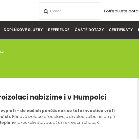
Potřebujete pora
DOPLŇKOVÉ SLUŽBY
REFERENCE
ČASTÉ DOTAZY
CERTIFIKÁTY
ec
roizolaci nabízíme i v Humpolci
yplatí - do vašich peněženek se tato investice vrátí
icích.
Pěnová izolace představuje skvělou volbu nejen při
eplíme jakoukoliv stavbu, ať už rekreační chatu, či