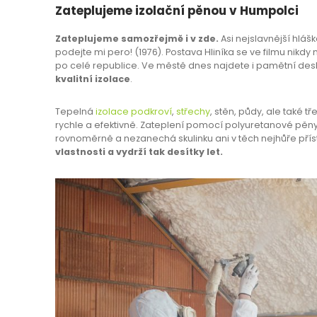
Zateplujeme izolační pěnou v Humpolci
Zateplujeme samozřejmě i v zde.
Asi nejslavnější hlá
podejte mi pero! (1976). Postava Hliníka se ve filmu nikdy
po celé republice. Ve městě dnes najdete i pamětní des
kvalitní izolace
.
Tepelná
izolace podkroví
,
střechy
, stěn, půdy, ale také 
rychle a efektivně. Zateplení pomocí polyuretanové pěny 
rovnoměrně a nezanechá skulinku ani v těch nejhůře pří
vlastnosti a vydrží tak desítky let.