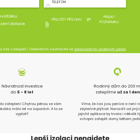
TELEFON
voltaiku
PŘIDAT
PŘILOŽIT PŘÍLOHU
POZNÁMKU
ízení dotace
 u nás v bezpečí. Odesláním souhlasíte se
zpracováním osobních údajů
Návratnost investice
Rodinný dům do 200 
do
5 - 8 let
zateplíme
už za 1 de
 do zateplení Chytrou pěnou se vám
Víme, že čas jsou peníze a není 
ěkolika málo let na úsporách. A to se
zbytečně plýtvat. Narozdíl od jinýc
vyplatí!
jejichž aplikace by trvala i několik 
schopni zateplit domy během jedi
Lepší izolaci nenajdete