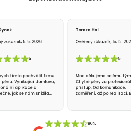
 Synek
Tereza Hol.
ý zákazník, 5. 5. 2026
Ověřený zákazník, 15. 12. 20
5
5
bych tímto pochválit firmu
Moc děkujeme celému tý
 pěna. Vynikající domluva,
Chytré pěny za profesioná
ionální aplikace a
přístup. Od komunikace,
ečné, jak se nám snížila
zaměření, až po realizaci. B
ba tepla a nikde už nám
jsme se vším velmi spokoje
á. Ještě jednou moc
me za realizaci a přátelský
p Vaší firmy. Pavel Synek
 v Orlických horách
90%