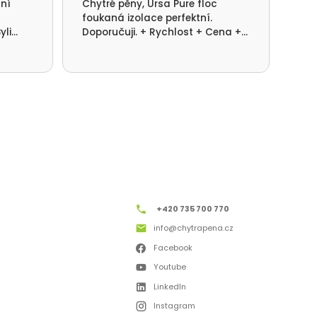
lní
Chytré pěny, Ursa Pure floc
kom
foukaná izolace perfektní.
rea
yli
Doporučuji. + Rychlost + Cena +
pot
ni.
Kvalita provedení.
dom
+420 735 700 770
info@chytrapena.cz
Facebook
Youtube
LinkedIn
Instagram