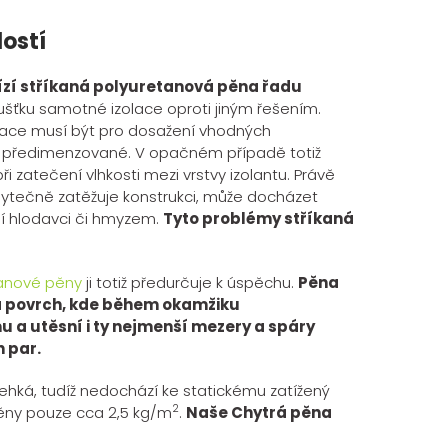
lostí
zí stříkaná polyuretanová pěna řadu
šťku samotné izolace oproti jiným řešením.
olace musí být pro dosažení vhodných
ě předimenzované. V opačném případě totiž
ři zatečení vlhkosti mezi vrstvy izolantu. Právě
bytečně zatěžuje konstrukci, může docházet
ní hlodavci či hmyzem.
Tyto problémy stříkaná
tanové pěny
ji totiž předurčuje k úspěchu.
Pěna
a povrch, kde během okamžiku
a utěsní i ty nejmenší mezery a spáry
 par.
 lehká, tudíž nedochází ke statickému zatížený
2
 pěny pouze cca 2,5 kg/m
.
Naše Chytrá pěna