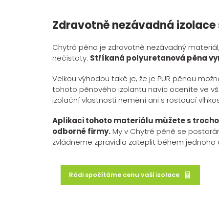
Zdravotně nezávadná izolace s 
Chytrá pěna je zdravotně nezávadný materiál, k
nečistoty.
Stříkaná polyuretanová pěna vyni
Velkou výhodou také je, že je PUR pěnou možné
tohoto pěnového izolantu navíc oceníte ve vš
izolační vlastnosti nemění ani s rostoucí vlhko
Aplikaci tohoto materiálu můžete s trocho
odborné firmy.
My v Chytré pěně se postaráme
zvládneme zpravidla zateplit během jednoho 
Rádi spočítáme cenu vaší izolace