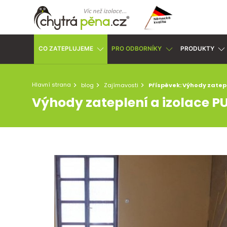
CO ZATEPLUJEME
PRO ODBORNÍKY
PRODUKTY
Hlavní strana
blog
Zajímavosti
Příspěvek: Výhody zatep
Výhody zateplení a izolace P