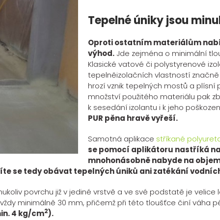
Tepelné úniky jsou minu
Oproti ostatním materiálům nabí
výhod.
Jde zejména o minimální tlou
Klasické vatové či polystyrenové iz
tepelněizolačních vlastností značn
hrozí vznik tepelných mostů a plísní p
množství použitého materiálu pak z
k sesedání izolantu i k jeho poškoze
PUR pěna hravě vyřeší.
Samotná aplikace
stříkané polyure
se pomocí aplikátoru nastříká n
mnohonásobně nabyde na objemu 
e se tedy obávat tepelných úniků ani zatékání vodních
ukoliv povrchu již v jediné vrstvě a ve své podstatě je velice
íc vždy minimálně 30 mm, přičemž při této tloušťce činí váha
2
in. 4 kg/cm
).