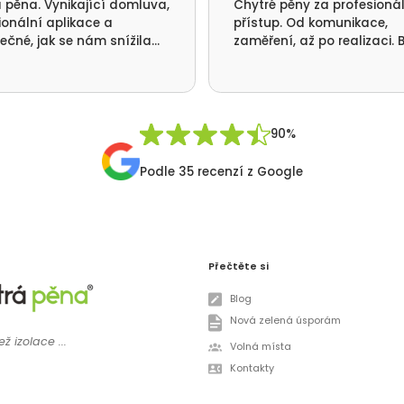
 pěna. Vynikající domluva,
Chytré pěny za profesioná
ionální aplikace a
přístup. Od komunikace,
ečné, jak se nám snížila
zaměření, až po realizaci. B
ba tepla a nikde už nám
jsme se vším velmi spokoje
á. Ještě jednou moc
me za realizaci a přátelský
p Vaší firmy. Pavel Synek
 v Orlických horách
90%
Podle 35 recenzí z Google
Přečtěte si
Blog
Nová zelená úsporám
ž izolace ...
Volná místa
Kontakty