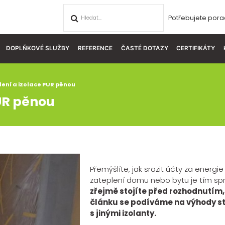
Potřebujete pora
DOPLŇKOVÉ SLUŽBY
REFERENCE
ČASTÉ DOTAZY
CERTIFIKÁTY
lení a izolace PUR pěnou
UR pěnou
Přemýšlíte, jak srazit účty za energ
zateplení domu nebo bytu je tím s
zřejmě stojíte před rozhodnutím, 
článku se podíváme na výhody st
s jinými izolanty.