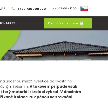
dit?
po-pá 8:00 - 17:00
+420 735 700 770
Cenová kalkulace
KONTAKTY
ie na únosnou mez? Investice do kvalitního
právným řešením.
V takovém případě však
který materiál k izolaci vybrat. V dnešním
říkané izolace PUR pěnou ve srovnání