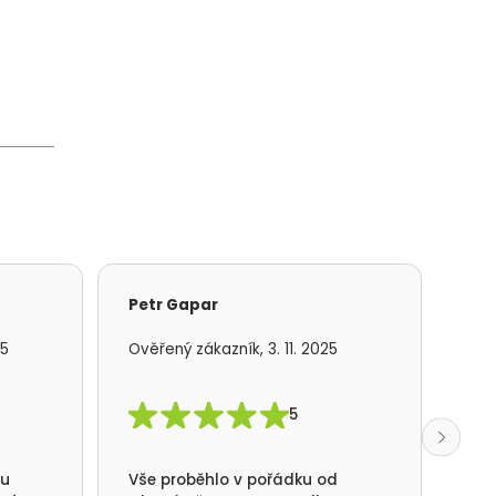
Petr Gapar
Ad
25
Ověřený zákazník, 3. 11. 2025
Ově
5
mu
Vše proběhlo v pořádku od
S f