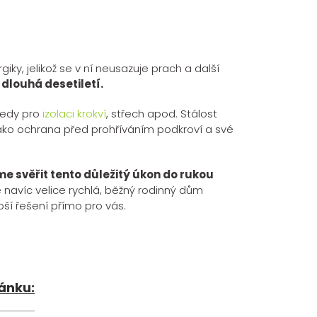
ky, jelikož se v ní neusazuje prach a další
 dlouhá desetiletí.
tedy pro
izolaci krokví
, střech apod. Stálost
jako ochrana před prohříváním podkroví a své
e svěřit tento důležitý úkon do rukou
 navíc velice rychlá, běžný rodinný dům
ší řešení přímo pro vás.
lánku: