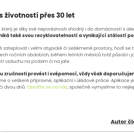
životností přes 30 let
terý je díky své neporéznosti vhodný i do domácností s alergi
ká také svou recyklovatelností a vynikající stálostí po
 zateplovat i velmi atypické či sešikmené prostory, hodí se 
ech ročních obdobích, během letních měsíců totiž působí i 
stí vzduchu na podzim či na jaře.
u zručnosti provést i svépomocí, vždy však doporučujem
 o veškeré přípravné, aplikační i úklidové práce. Aplikace je
či dvou dnů.
Obraťte se na nás
, společně vymyslíme to nejlep
Autor č