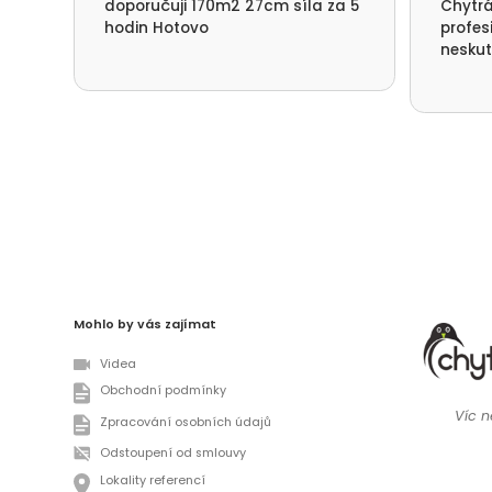
doporučuji 170m2 27cm síla za 5
Chytrá
hodin Hotovo
profes
neskut
spotře
nefouk
děkuje
přístu
Deštné
Mohlo by vás zajímat
Videa
Obchodní podmínky
Víc ne
Zpracování osobních údajů
Odstoupení od smlouvy
Lokality referencí