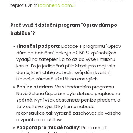
teplot uvnitř
rodinného domu
.
Proč využít dotační program "Oprav dům po
babičce"?
Finanční podpora:
Dotace z programu "Oprav
dům po babičce" pokryje až 50 % způsobilých
výdajů na zateplení, a to až do výše 1 milionu
korun. To je jedinečná příležitost pro majitele
domů, kteří chtějí zateplit svůj dům kvalitní
izolací a zároveň ušetřit na energiích.
Peníze předem:
Ve standardním programu
Nová Zelená Úsporám byla dotace proplácena
zpětně. Nyní však dostanete peníze předem, a
to v celkové výši. Díky tomu nebude
rekonstrukce tak výrazně zasahovat do vašeho
rozpočtu a cashflow.
Podpora pro mladé rodiny:
Program cílí