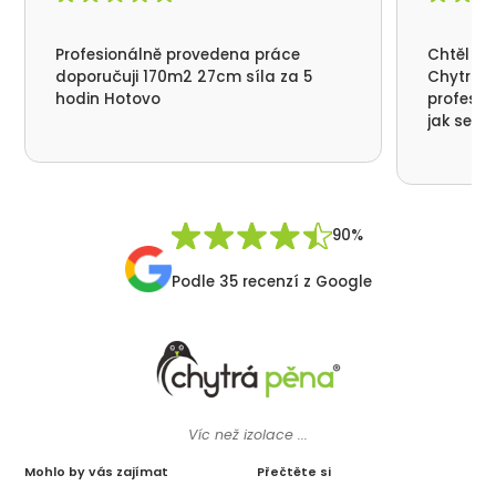
Profesionálně provedena práce
Chtěl by
doporučuji 170m2 27cm síla za 5
Chytrá p
hodin Hotovo
profesio
jak se n
nikde už
moc děku
přátelsk
Synek De
90%
Podle 35 recenzí z Google
Víc než izolace ...
Mohlo by vás zajímat
Přečtěte si