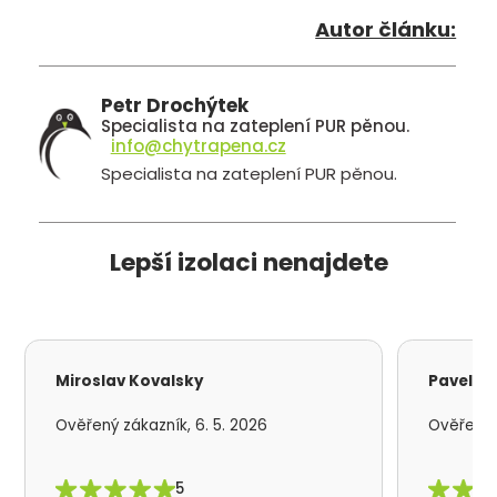
Autor článku:
Petr Drochýtek
Specialista na zateplení PUR pěnou.
info@chytrapena.cz
Specialista na zateplení PUR pěnou.
Lepší izolaci nenajdete
Miroslav Kovalsky
Pavel S
Ověřený zákazník, 6. 5. 2026
Ověřený z
5