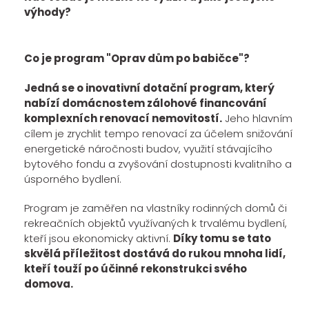
výhody?
Co je program "Oprav dům po babičce"?
Jedná se o inovativní dotační program, který
nabízí domácnostem zálohové financování
komplexních renovací nemovitostí.
Jeho hlavním
cílem je zrychlit tempo renovací za účelem snižování
energetické náročnosti budov, využití stávajícího
bytového fondu a zvyšování dostupnosti kvalitního a
úsporného bydlení.
Program je zaměřen na vlastníky rodinných domů či
rekreačních objektů využívaných k trvalému bydlení,
kteří jsou ekonomicky aktivní.
Díky tomu se tato
skvělá příležitost dostává do rukou mnoha lidí,
kteří touží po účinné rekonstrukci svého
domova.