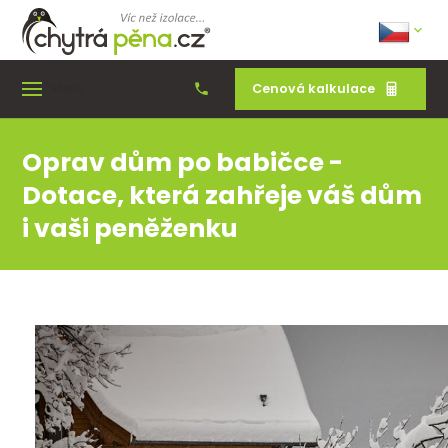
Cenová kalkulace
Menu
Oprav dům po babičce -
Dotace, která zahřeje váš dům
i vaši peněženku