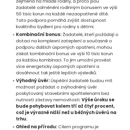
zejména na mladé rodiny, a proto jsou
žadatelé odměněni rodinným bonusem ve výši
50 tisíc korun na každé nezaopatřené dítě.
Tato podpora pomáhá zvýšit dostupnost
kvalitního bydlení pro rodiny s dětmi.
Kombinační bonus:
Žadatelé, kteří požádají o
dotaci na komplexní zateplení a současně o
podporu dalších úsporných opatření, mohou
získat kombinační bonus ve výši 10 tisíc korun
za každou kombinaci. To jim umožní provést
více energeticky úsporných opatření a
dosáhnout tak ještě lepších výsledků.
Výhodný úvěr:
Úspěšní žadatelé budou mít
možnost požádat o zvýhodněný úvěr
poskytovaný stavebními spořitelenami bez
nutnosti zástavy nemovitosti.
Výše úroku se
bude pohybovat kolem tří až čtyř procent,
což je výrazně nižší než u běžných úvěrů na
trhu.
Ohled na přírodu:
Cílem programu je