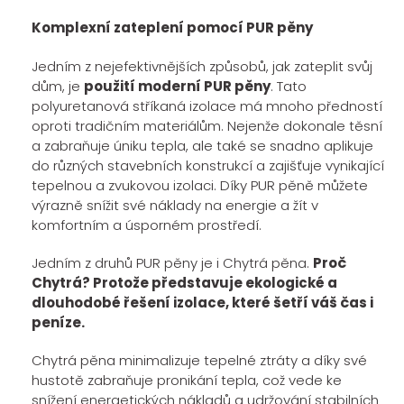
Komplexní zateplení pomocí PUR pěny
Jedním z nejefektivnějších způsobů, jak zateplit svůj
dům, je
použití moderní PUR pěny
. Tato
polyuretanová stříkaná izolace má mnoho předností
oproti tradičním materiálům. Nejenže dokonale těsní
a zabraňuje úniku tepla, ale také se snadno aplikuje
do různých stavebních konstrukcí a zajišťuje vynikající
tepelnou a zvukovou izolaci. Díky PUR pěně můžete
výrazně snížit své náklady na energie a žít v
komfortním a úsporném prostředí.
Jedním z druhů PUR pěny je i Chytrá pěna.
Proč
Chytrá? Protože představuje ekologické a
dlouhodobé řešení izolace, které šetří váš čas i
peníze.
Chytrá pěna minimalizuje tepelné ztráty a díky své
hustotě zabraňuje pronikání tepla, což vede ke
snížení energetických nákladů a udržování stabilních