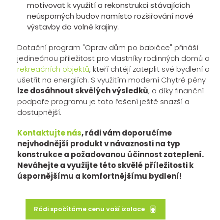
motivovat k využití a rekonstrukci stávajících
neúsporných budov namísto rozšiřování nové
výstavby do volné krajiny.
Dotační program "Oprav dům po babičce" přináší
jedinečnou příležitost pro vlastníky rodinných domů a
rekreačních objektů
, kteří chtějí zateplit své bydlení a
ušetřit na energiích. S využitím moderní Chytré pěny
lze dosáhnout skvělých výsledků
, a díky finanční
podpoře programu je toto řešení ještě snazší a
dostupnější.
Kontaktujte nás
, rádi vám doporučíme
nejvhodnější produkt v návaznosti na typ
konstrukce a požadovanou účinnost zateplení.
Neváhejte a využijte této skvělé příležitosti k
úspornějšímu a komfortnějšímu bydlení!
Rádi spočítáme cenu vaší izolace