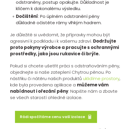
odstraněny, postup opakujte. Důkladnost je
klíčem k dokonalému výsledku.
Dočištění
: Po úplném odstranění pěny
důkladně očistěte rámy vlhkým hadrem.
Je důležité si uvědomit, že přípravky mohou být
agresivní k podkladu i k vašemu zdraví.
Dodržujte
proto pokyny výrobce a pracujte s ochrannými
prostředky, jako jsou rukavice či brýle.
Pokud si chcete ušetřit práci s odstraňováním pěny,
objednejte si naše zateplení Chytrou pěnou. Po
nástřiku či nátěru našich produktů
uklidíme prostory
,
kde byla provedena aplikace a
můžeme vám
nabídnout i ořezání pěny
. Napište nám a zbavte
se všech starostí ohledně izolace.
Rádi spočítáme cenu vaší izolace