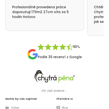
Profesionálně provedena práce
Chtěl by
doporučuji 170m2 27cm síla za 5
Chytrá p
hodin Hotovo
profesio
jak se n
nikde už
moc děku
přátelsk
Synek De
90%
Podle 35 recenzí z Google
Víc než izolace ...
Mohlo by vás zajímat
Přečtěte si
Videa
Blog