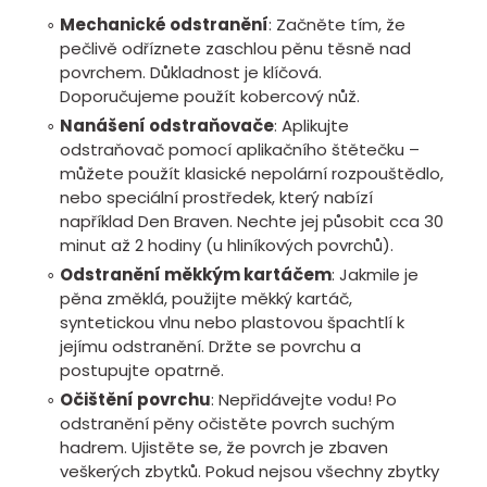
Mechanické odstranění
: Začněte tím, že
pečlivě odříznete zaschlou pěnu těsně nad
povrchem. Důkladnost je klíčová.
Doporučujeme použít kobercový nůž.
Nanášení odstraňovače
: Aplikujte
odstraňovač pomocí aplikačního štětečku –
můžete použít klasické nepolární rozpouštědlo,
nebo speciální prostředek, který nabízí
například Den Braven. Nechte jej působit cca 30
minut až 2 hodiny (u hliníkových povrchů).
Odstranění měkkým kartáčem
: Jakmile je
pěna změklá, použijte měkký kartáč,
syntetickou vlnu nebo plastovou špachtlí k
jejímu odstranění. Držte se povrchu a
postupujte opatrně.
Očištění povrchu
: Nepřidávejte vodu! Po
odstranění pěny očistěte povrch suchým
hadrem. Ujistěte se, že povrch je zbaven
veškerých zbytků. Pokud nejsou všechny zbytky