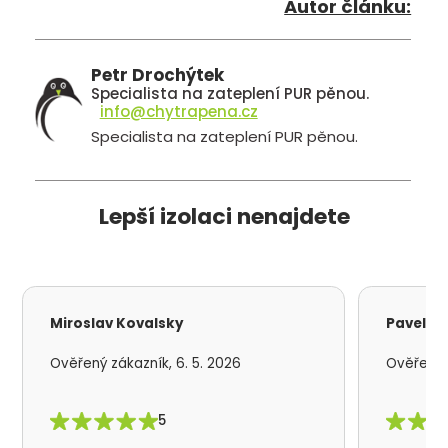
Autor článku:
Petr Drochýtek
Specialista na zateplení PUR pěnou.
info@chytrapena.cz
Specialista na zateplení PUR pěnou.
Lepší izolaci nenajdete
Miroslav Kovalsky
Pavel S
Ověřený zákazník, 6. 5. 2026
Ověřený z
5