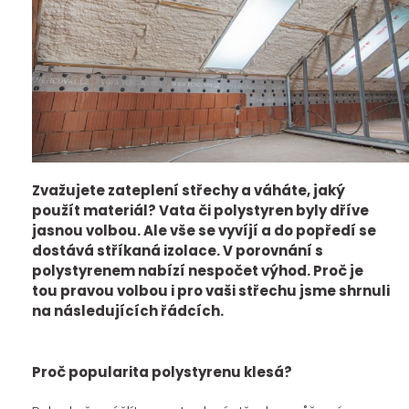
Zvažujete zateplení střechy a váháte, jaký
použít materiál? Vata či polystyren byly dříve
jasnou volbou. Ale vše se vyvíjí a do popředí se
dostává stříkaná izolace. V porovnání s
polystyrenem nabízí nespočet výhod. Proč je
tou pravou volbou i pro vaši střechu jsme shrnuli
na následujících řádcích.
Proč popularita polystyrenu klesá?