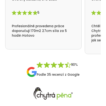
5
Profesionálně provedena práce
Chtěl by
doporučuji 170m2 27cm síla za 5
Chytrá p
hodin Hotovo
profesio
jak se n
nikde už
moc děku
přátelsk
Synek De
90%
Podle 35 recenzí z Google