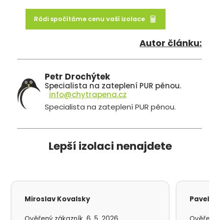
Rádi spočítáme cenu vaší izolace
Autor článku:
Petr Drochýtek
Specialista na zateplení PUR pěnou.
info@chytrapena.cz
Specialista na zateplení PUR pěnou.
Lepší izolaci nenajdete
Miroslav Kovalsky
Pavel S
Ověřený zákazník, 6. 5. 2026
Ověřený z