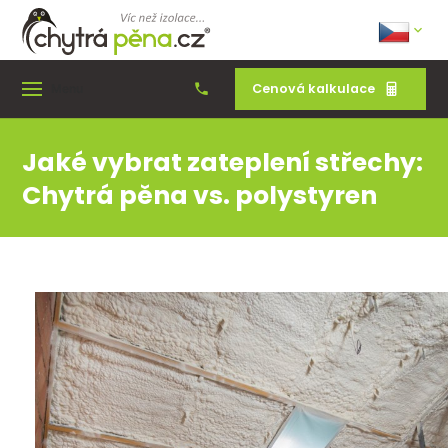
Cenová kalkulace
Menu
Jaké vybrat zateplení střechy:
Chytrá pěna vs. polystyren