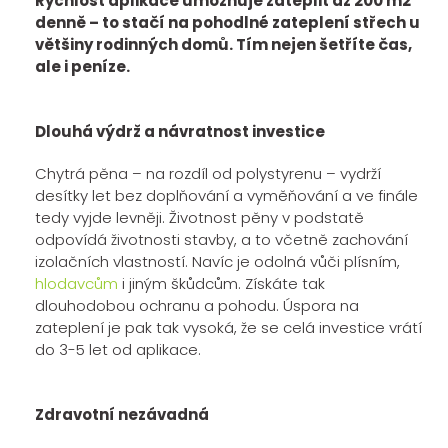
Rychlost aplikace umožňuje zateplit až 200 m2
denně – to stačí na pohodlné zateplení střech u
většiny rodinných domů. Tím nejen šetříte čas,
ale i peníze.
Dlouhá výdrž a návratnost investice
Chytrá pěna – na rozdíl od polystyrenu – vydrží
desítky let bez doplňování a vyměňování a ve finále
tedy vyjde levněji. Životnost pěny v podstatě
odpovídá životnosti stavby, a to včetně zachování
izolačních vlastností. Navíc je odolná vůči plísním,
hlodavcům
i jiným škůdcům. Získáte tak
dlouhodobou ochranu a pohodu. Úspora na
zateplení je pak tak vysoká, že se celá investice vrátí
do 3-5 let od aplikace.
Zdravotní nezávadná