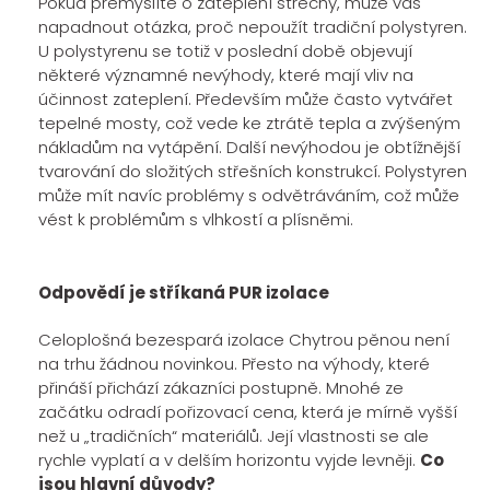
Pokud přemýšlíte o zateplení střechy, může vás
napadnout otázka, proč nepoužít tradiční polystyren.
U polystyrenu se totiž v poslední době objevují
některé významné nevýhody, které mají vliv na
účinnost zateplení. Především může často vytvářet
tepelné mosty, což vede ke ztrátě tepla a zvýšeným
nákladům na vytápění. Další nevýhodou je obtížnější
tvarování do složitých střešních konstrukcí. Polystyren
může mít navíc problémy s odvětráváním, což může
vést k problémům s vlhkostí a plísněmi.
Odpovědí je stříkaná PUR izolace
Celoplošná bezespará izolace Chytrou pěnou není
na trhu žádnou novinkou. Přesto na výhody, které
přináší přichází zákazníci postupně. Mnohé ze
začátku odradí pořizovací cena, která je mírně vyšší
než u „tradičních“ materiálů. Její vlastnosti se ale
rychle vyplatí a v delším horizontu vyjde levněji.
Co
jsou hlavní důvody?