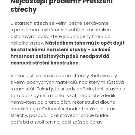
Nejčastější problém? Přetížení
střechy
U starších střech se velmi běžně setkáváme
s problémem extrémního zatížení konstrukce
asfaltovými pásy, které jsou kladeny hned do
několika vrstev.
Následkem toho může opět dojít
ke statickému narušení stavby – celková
hmotnost asfaltových pásů neodpovídá
nosnosti střešní konstrukce.
V minulosti se navíc ploché střechy zhotovovaly
z velmi pochybných materiálů, nad kterými zůstává
rozum stát. Pokud jste si tedy pořídili starší stavbu a
tato potíž by se jí mohla týkat, nebo jste zdědili
nemovitost po prarodičích, rekonstrukci dlouho
neodkládejte. Odborníci zhodnotí stávající stav
střechy, posoudí, jaké stavební práce budou
potřeba a zvolí ten nejlepší způsob úprav.