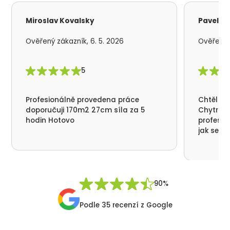
Miroslav Kovalsky
Pavel S
Ověřený zákazník, 6. 5. 2026
Ověřený z
5
Profesionálně provedena práce
Chtěl by
doporučuji 170m2 27cm síla za 5
Chytrá p
hodin Hotovo
profesio
jak se n
nikde už
moc děku
přátelsk
Synek De
90%
Podle 35 recenzí z Google