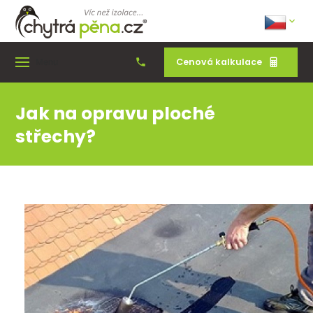
Cenová kalkulace
Menu
Jak na opravu ploché
střechy?