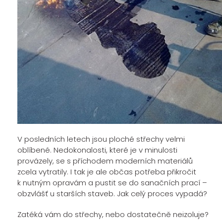
V posledních letech jsou ploché střechy velmi
oblíbené. Nedokonalosti, které je v minulosti
provázely, se s příchodem moderních materiálů
zcela vytratily. I tak je ale občas potřeba přikročit
k nutným opravám a pustit se do sanačních prací –
obzvlášť u starších staveb. Jak celý proces vypadá?
Zatéká vám do střechy, nebo dostatečně neizoluje?