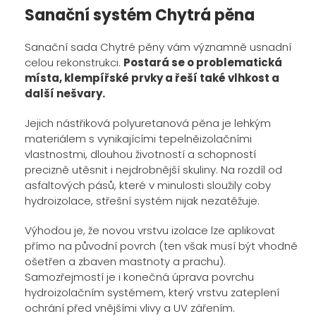
Sanační systém Chytrá pěna
Sanační sada Chytré pěny vám významně usnadní
celou rekonstrukci.
Postará se o problematická
místa, klempířské prvky a řeší také vlhkost a
další nešvary.
Jejich nástřiková polyuretanová pěna je lehkým
materiálem s vynikajícími tepelněizolačními
vlastnostmi, dlouhou životností a schopností
precizně utěsnit i nejdrobnější skuliny. Na rozdíl od
asfaltových pásů, které v minulosti sloužily coby
hydroizolace, střešní systém nijak nezatěžuje.
Výhodou je, že novou vrstvu izolace lze aplikovat
přímo na původní povrch (ten však musí být vhodně
ošetřen a zbaven mastnoty a prachu).
Samozřejmostí je i konečná úprava povrchu
hydroizolačním systémem, který vrstvu zateplení
ochrání před vnějšími vlivy a UV zářením.