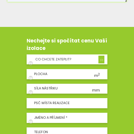
Nechejte si spočítat cenu Vaší
izolace
CO CHCETE ZATEPLIT?
PLOCHA
2
m
SÍLA NÁSTŘIKU
mm
PSČ MÍSTA REALIZACE
JMÉNO A PŘÍJMENÍ *
TELEFON