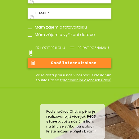
E-MAIL *
Mám zájem o fotovoltaiku
Mám zájem o vyřízení dotace
PŘILOŽIT PŘÍLOHU
PŘIDAT POZNÁMKU
Vaše data jsou u nás v bezpečí. Odesláním
souhlasíte se
zpracováním osobních údajů
Pod značkou Chytrá pěna je
realizováno již více jak
9403
staveb
, což z nás činí lídra
na trhu se stříkanou izolací.
Příště můžeme přijet i k vám!