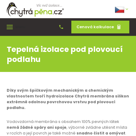
Cenová kalkulace
Menu
Tepelná izolace pod plovoucí
podlahu
Díky svým špičkovým mechanickým a chemickým
vlastnostem tvoří hydroizolace Chytrá membrána silikon
extrémně odolnou povrchovou vrstvu pod plovoucí
podlahu.
Vodovzdorná membrána s obsahem 100% pevných látek
nemá žádné spáry ani spoje
, výborně zvládne utěsnit místa
v rozích a její povrch je také možné
snadno čistit a omývat
.