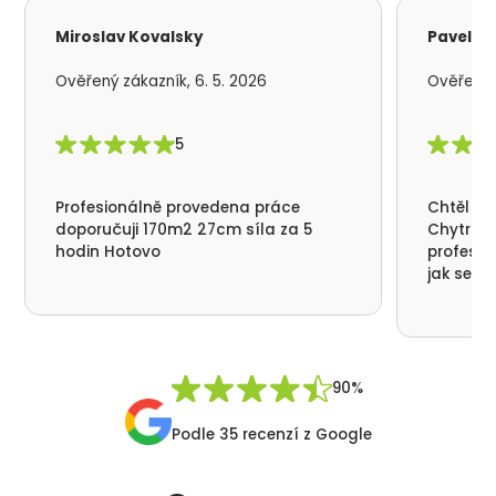
Miroslav Kovalsky
Pavel S
Ověřený zákazník, 6. 5. 2026
Ověřený z
5
Profesionálně provedena práce
Chtěl by
doporučuji 170m2 27cm síla za 5
Chytrá p
hodin Hotovo
profesio
jak se n
nikde už
moc děku
přátelsk
Synek De
90%
Podle 35 recenzí z Google