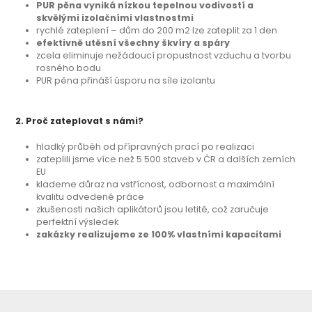
PUR pěna vyniká nízkou tepelnou vodivostí a
skvělými izolačními vlastnostmi
rychlé zateplení – dům do 200 m2 lze zateplit za 1 den
efektivně utěsní všechny škvíry a spáry
zcela eliminuje nežádoucí propustnost vzduchu a tvorbu
rosného bodu
PUR pěna přináší úsporu na síle izolantu
2. Proč zateplovat s námi?
hladký průběh od přípravných prací po realizaci
zateplili jsme více než 5 500 staveb v ČR a dalších zemích
EU
klademe důraz na vstřícnost, odbornost a maximální
kvalitu odvedené práce
zkušenosti našich aplikátorů jsou letité, což zaručuje
perfektní výsledek
zakázky realizujeme ze 100% vlastními kapacitami