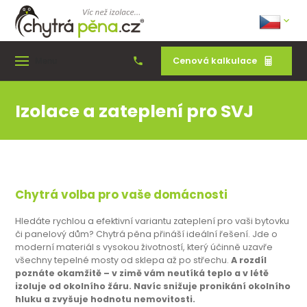
Cenová kalkulace
Menu
Izolace a zateplení pro SVJ
Chytrá volba pro vaše domácnosti
Hledáte rychlou a efektivní variantu zateplení pro vaši bytovku
či panelový dům? Chytrá pěna přináší ideální řešení. Jde o
moderní materiál s vysokou životností, který účinně uzavře
všechny tepelné mosty od sklepa až po střechu.
A rozdíl
poznáte okamžitě – v zimě vám neutíká teplo a v létě
izoluje od okolního žáru. Navíc snižuje pronikání okolního
hluku a zvyšuje hodnotu nemovitosti.