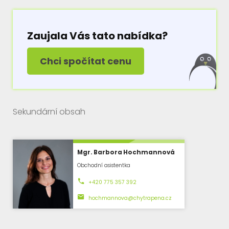
Zaujala Vás tato nabídka?
Chci spočítat cenu
Sekundární obsah
Mgr. Barbora Hochmannová
Obchodní asistentka
+420 775 357 392
hochmannova@chytrapena.cz