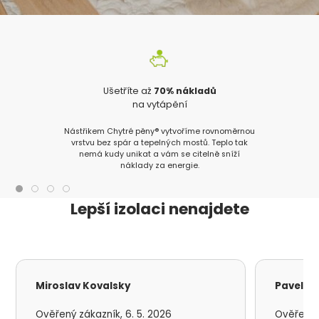
Ušetříte až
70% nákladů
na vytápění
Nástřikem Chytré pěny® vytvoříme rovnoměrnou
vrstvu bez spár a tepelných mostů. Teplo tak
nemá kudy unikat a vám se citelně sníží
náklady za energie.
Lepší izolaci nenajdete
Miroslav Kovalsky
Pavel S
Ověřený zákazník, 6. 5. 2026
Ověřený z