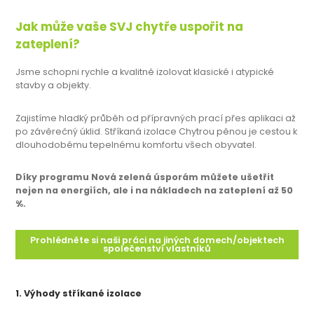
Jak může vaše SVJ chytře uspořit na
zateplení?
Jsme schopni rychle a kvalitně izolovat klasické i atypické
stavby a objekty.
Zajistíme hladký průběh od přípravných prací přes aplikaci až
po závěrečný úklid. Stříkaná izolace Chytrou pěnou je cestou k
dlouhodobému tepelnému komfortu všech obyvatel.
Díky programu Nová zelená úsporám můžete ušetřit
nejen na energiích, ale i na nákladech na zateplení až 50
%.
Prohlédněte si naši práci na jiných domech/objektech
společenství vlastníků
1. Výhody stříkané izolace