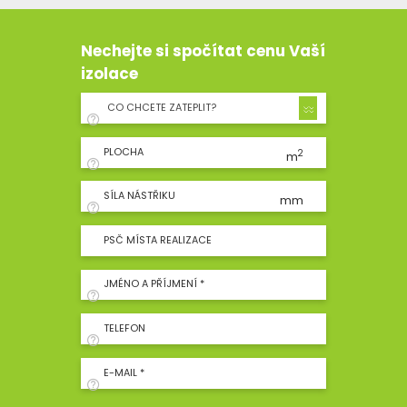
Nechejte si spočítat cenu Vaší
izolace
CO CHCETE ZATEPLIT?
PLOCHA
2
m
SÍLA NÁSTŘIKU
mm
PSČ MÍSTA REALIZACE
JMÉNO A PŘÍJMENÍ *
TELEFON
E-MAIL *