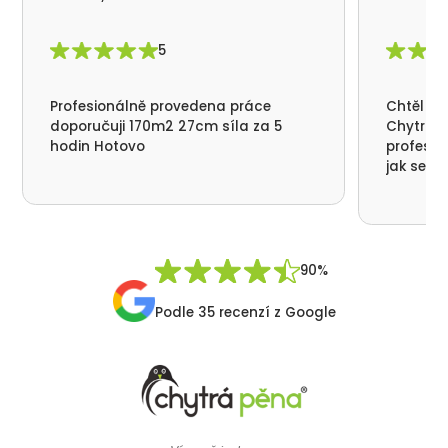
5
Profesionálně provedena práce
Chtěl by
doporučuji 170m2 27cm síla za 5
Chytrá p
hodin Hotovo
profesio
jak se n
nikde už
moc děku
přátelsk
Synek De
90%
Podle 35 recenzí z Google